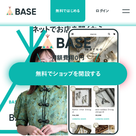
無料ではじめる
ログイン
ネ
ッ
ト
でお店を開くなら
月額費用0円
無料でショップを開設する
BASEの強み
BASEが強い3つの理由