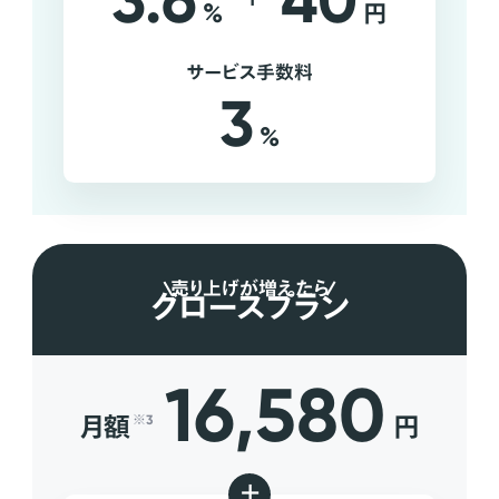
3.6
40
%
円
サービス手数料
3
%
売り上げが増えたら
グロースプラン
16,580
月額
円
※3
+