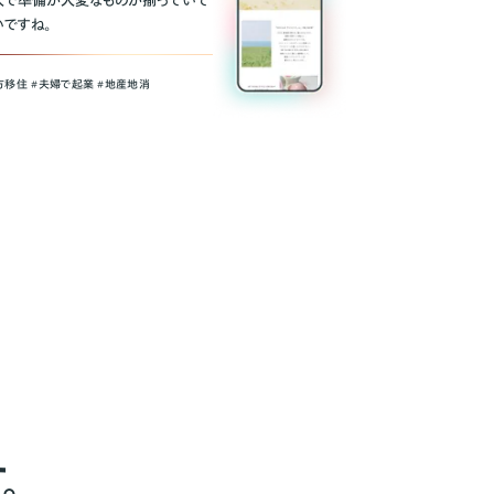
人で準備が大変なものが揃っていて
いですね。
方移住 #夫婦で起業 #地産地消
。