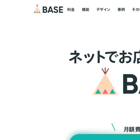
料金
機能
デザイン
事例
その
ネ
ッ
ト
でお
月額