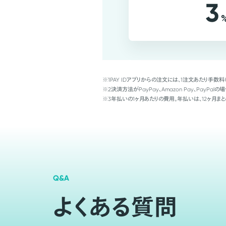
3
※1
PAY IDアプリからの注文には、1注文あたり手数料
※2
決済方法がPayPay、Amazon Pay、Pay
※3
年払いの1ヶ月あたりの費用。年払いは、12ヶ月まと
Q&A
よくある質問