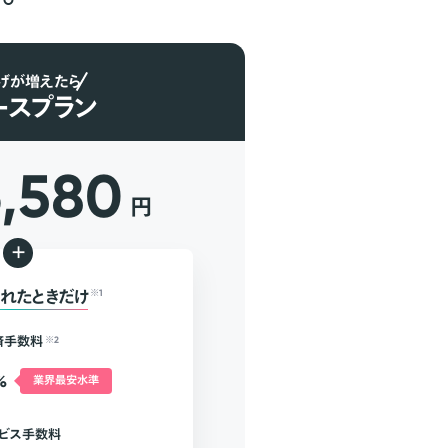
げが増えたら
ースプラン
6,580
円
+
れたときだけ
※1
済手数料
※2
%
業界最安水準
ビス手数料