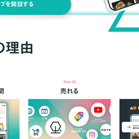
ップを開設する
の理由
Point 02
間
売れる