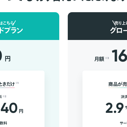
はこちら
売り上
ドプラン
グロ
0
1
円
月額
※3
ときだけ
※1
商品が売
料
※2
決
40
2.9
円
手数料
サー