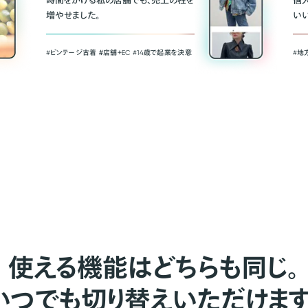
時間をかける私の店舗でも、売上の柱を
個
増やせました。
い
#ビンテージ古着 ＃店舗＋EC #14歳で起業を決意
#地
使える機能はどちらも同じ。
いつでも切り替えいただけます