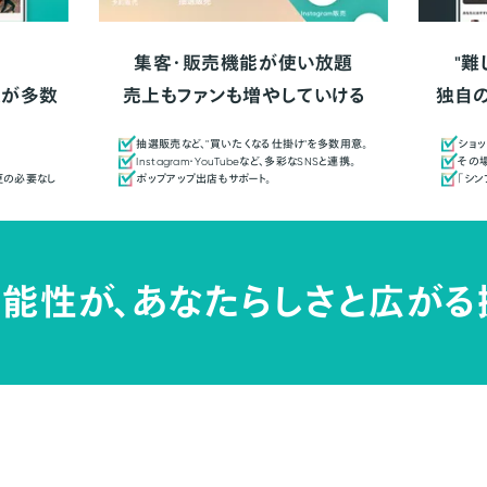
集客・販売機能が使い放題
"難
人が多数
売上もファンも増やしていける
独自
抽選販売など、"買いたくなる仕掛け"を多数用意。
ショッ
Instagram・YouTubeなど、多彩なSNSと連携。
その場
更の必要なし
ポップアップ出店もサポート。
「シ
能性が、
あなたらしさと広がる