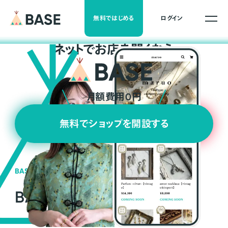
無料ではじめる
ログイン
ネ
ッ
ト
でお店を開くなら
月額費用0円
無料でショップを開設する
BASEの強み
BASEが強い3つの理由