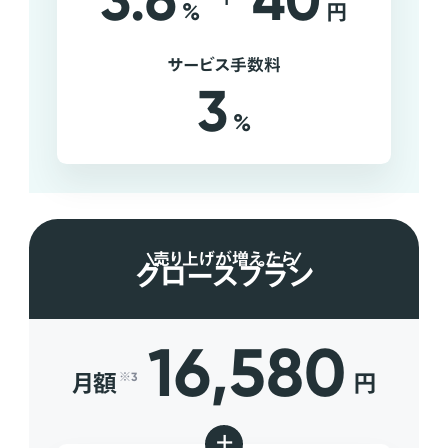
3.6
40
%
円
サービス手数料
3
%
売り上げが増えたら
グロースプラン
16,580
月額
円
※3
+